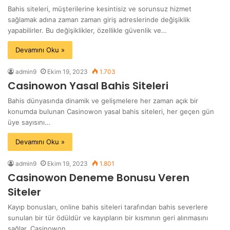
Bahis siteleri, müşterilerine kesintisiz ve sorunsuz hizmet
sağlamak adına zaman zaman giriş adreslerinde değişiklik
yapabilirler. Bu değişiklikler, özellikle güvenlik ve…
Devamını Oku »
admin9
Ekim 19, 2023
1.703
Casinowon Yasal Bahis Siteleri
Bahis dünyasında dinamik ve gelişmelere her zaman açık bir
konumda bulunan Casinowon yasal bahis siteleri, her geçen gün
üye sayısını…
Devamını Oku »
admin9
Ekim 19, 2023
1.801
Casinowon Deneme Bonusu Veren
Siteler
Kayıp bonusları, online bahis siteleri tarafından bahis severlere
sunulan bir tür ödüldür ve kayıpların bir kısmının geri alınmasını
sağlar. Casinowon…