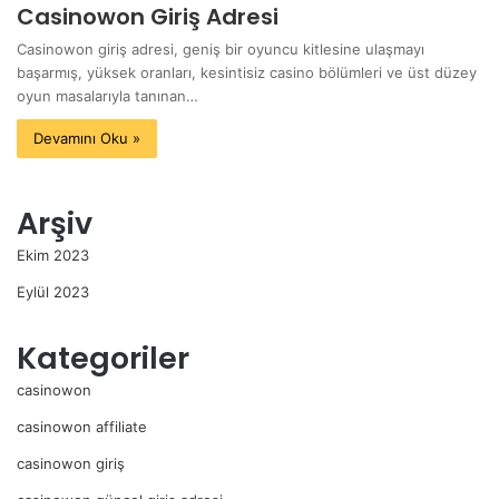
Casinowon Giriş Adresi
Casinowon giriş adresi, geniş bir oyuncu kitlesine ulaşmayı
başarmış, yüksek oranları, kesintisiz casino bölümleri ve üst düzey
oyun masalarıyla tanınan…
Devamını Oku »
Arşiv
Ekim 2023
Eylül 2023
Kategoriler
casinowon
casinowon affiliate
casinowon giriş