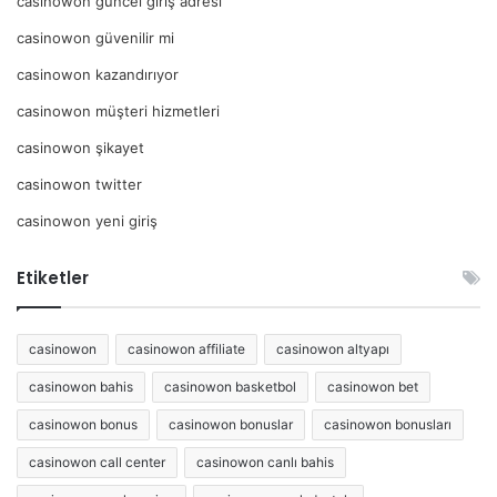
casinowon güncel giriş adresi
casinowon güvenilir mi
casinowon kazandırıyor
casinowon müşteri hizmetleri
casinowon şikayet
casinowon twitter
casinowon yeni giriş
Etiketler
casinowon
casinowon affiliate
casinowon altyapı
casinowon bahis
casinowon basketbol
casinowon bet
casinowon bonus
casinowon bonuslar
casinowon bonusları
casinowon call center
casinowon canlı bahis