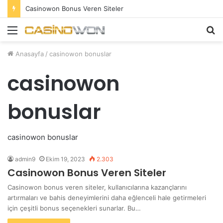
Casinowon Bonus Veren Siteler
Menü
A
y
Anasayfa
/
casinowon bonuslar
...
casinowon
bonuslar
casinowon bonuslar
admin9
Ekim 19, 2023
2.303
Casinowon Bonus Veren Siteler
Casinowon bonus veren siteler, kullanıcılarına kazançlarını
artırmaları ve bahis deneyimlerini daha eğlenceli hale getirmeleri
için çeşitli bonus seçenekleri sunarlar. Bu…