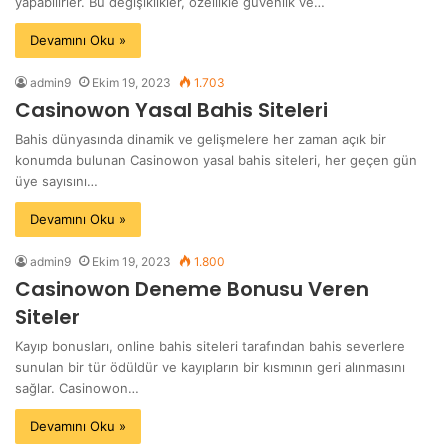
yapabilirler. Bu değişiklikler, özellikle güvenlik ve…
Devamını Oku »
admin9
Ekim 19, 2023
1.703
Casinowon Yasal Bahis Siteleri
Bahis dünyasında dinamik ve gelişmelere her zaman açık bir
konumda bulunan Casinowon yasal bahis siteleri, her geçen gün
üye sayısını…
Devamını Oku »
admin9
Ekim 19, 2023
1.800
Casinowon Deneme Bonusu Veren
Siteler
Kayıp bonusları, online bahis siteleri tarafından bahis severlere
sunulan bir tür ödüldür ve kayıpların bir kısmının geri alınmasını
sağlar. Casinowon…
Devamını Oku »