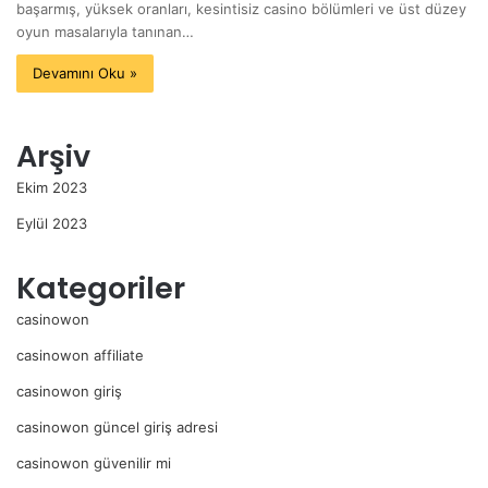
başarmış, yüksek oranları, kesintisiz casino bölümleri ve üst düzey
oyun masalarıyla tanınan…
Devamını Oku »
Arşiv
Ekim 2023
Eylül 2023
Kategoriler
casinowon
casinowon affiliate
casinowon giriş
casinowon güncel giriş adresi
casinowon güvenilir mi