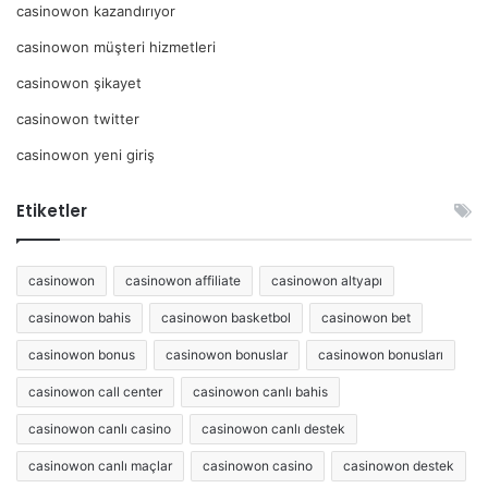
casinowon kazandırıyor
casinowon müşteri hizmetleri
casinowon şikayet
casinowon twitter
casinowon yeni giriş
Etiketler
casinowon
casinowon affiliate
casinowon altyapı
casinowon bahis
casinowon basketbol
casinowon bet
casinowon bonus
casinowon bonuslar
casinowon bonusları
casinowon call center
casinowon canlı bahis
casinowon canlı casino
casinowon canlı destek
casinowon canlı maçlar
casinowon casino
casinowon destek