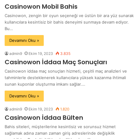
Casinowon Mobil Bahis
Casinowon, zengin bir oyun seçeneği ve üstün bir ara yüz sunarak
kullanıcılara kesintisiz bir bahis deneyimi sunmaya devam ediyor.
Bu…
Devamını Oku »
admin9
Ekim 19, 2023
3.835
Casinowon İddaa Maç Sonuçları
Casinowon iddaa maç sonuçları hizmeti, çeşitli maç analizleri ve
tahminlerle desteklenerek kullanıcılara yüksek kazanma ihtimali
sunan kuponlar oluşturma imkanı sağlar.…
Devamını Oku »
admin9
Ekim 19, 2023
1.820
Casinowon İddaa Bülten
Bahis siteleri, müşterilerine kesintisiz ve sorunsuz hizmet
sağlamak adına zaman zaman giriş adreslerinde değişiklik